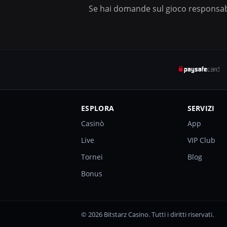
Se hai domande sul gioco responsabile
ESPLORA
SERVIZI
Casinò
App
Live
VIP Club
Tornei
Blog
Bonus
© 2026 Bitstarz Casino. Tutti i diritti riservati.