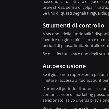
nascondi la tua attività di gioco alle
provi stress, senso di colpa, frustra
Se uno di questi segnali ti riguard
Strumenti di controllo
A seconda delle funzionalità disponi
favorire un gioco più sicuro e un ma
periodi di pausa, limitazioni alle 
Se desideri utilizzare uno degli strum
Autoesclusione
Se il gioco non rappresenta più una 
limitare l'accesso al tuo account pe
Durante il periodo di autoesclusione
comunicazioni di marketing possono 
selezionato, salvo diversa previsione
Per richiedere l'autoesclusione, con