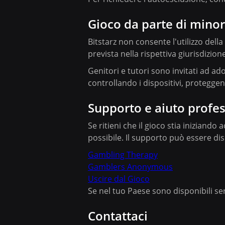
Gioco da parte di minor
Bitstarz non consente l'utilizzo del
prevista nella rispettiva giurisdizion
Genitori e tutori sono invitati ad ad
controllando i dispositivi, protegg
Supporto e aiuto profe
Se ritieni che il gioco stia iniziando
possibile. Il supporto può essere dis
Gambling Therapy
Gamblers Anonymous
Uscire dal Gioco
Se nel tuo Paese sono disponibili ser
Contattaci