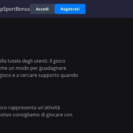
pp
Sport
Bonus
Accedi
Registrati
a tutela degli utenti. Il gioco
 come un modo per guadagnare
di gioco e a cercare supporto quando
ioco rappresenta un'attività
motivo consigliamo di giocare con