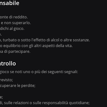
onsabile
onte di reddito.
e e non superarlo.
dichi al gioco.
.
 turbato o sotto l'effetto di alcol o altre sostanze.
equilibrio con gli altri aspetti della vita.
ma di partecipare.
ntrollo
 gioco se noti uno o più dei seguenti segnali:
revisto;
ecuperare le perdite;
e;
udi, sulle relazioni o sulle responsabilità quotidiane;