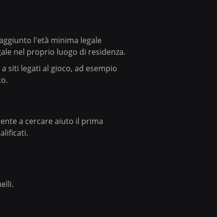
aggiunto l'età minima legale
egale nel proprio luogo di residenza.
a siti legati al gioco, ad esempio
to.
mente a cercare aiuto il prima
lificati.
lli.